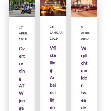
26
5
17
JANUARI
APRIL
APRIL
2019
2017
2019
Vrij
Ve
Ov
ste
rpli
ert
llin
cht
re
g
me
din
Ar
lde
g
bei
n
AT
dst
tw
W
ijd
ee
jon
en
de
ge