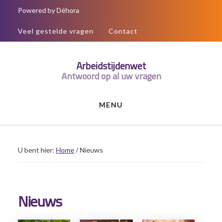
Door
Spring
Powered by Déhora
naar
naar
Veel gestelde vragen
Contact
de
de
hoofd
voettekst
Arbeidstijdenwet
inhoud
Antwoord op al uw vragen
MENU
U bent hier:
Home
/
Nieuws
Nieuws