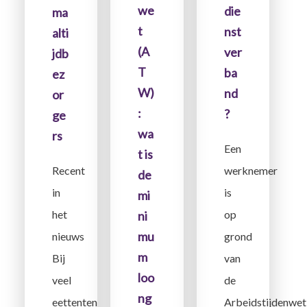
we
die
ma
t
nst
alti
(A
ver
jdb
T
ba
ez
W)
nd
or
:
?
ge
wa
rs
Een
t is
werknemer
Recent
de
is
in
mi
op
het
ni
mu
grond
nieuws
m
van
Bij
loo
de
veel
ng
Arbeidstijdenwet
eettenten