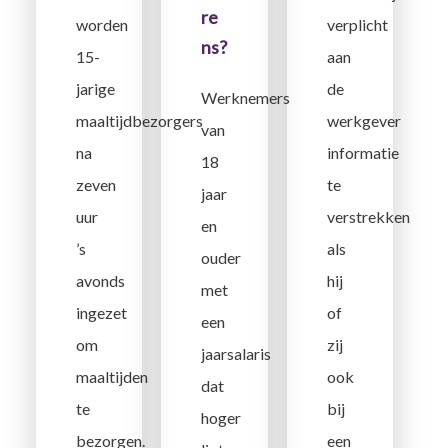
re
verplicht
worden
ns?
aan
15-
de
jarige
Werknemers
werkgever
maaltijdbezorgers
van
informatie
na
18
te
zeven
jaar
verstrekken
uur
en
als
’s
ouder
hij
avonds
met
of
ingezet
een
zij
om
jaarsalaris
ook
maaltijden
dat
bij
te
hoger
een
bezorgen.