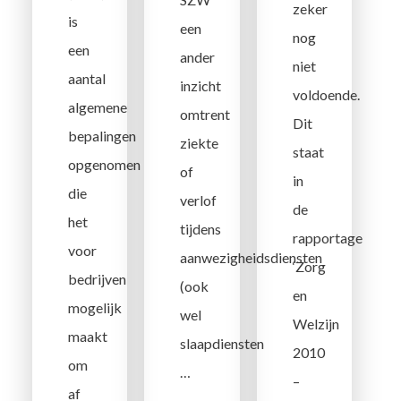
zeker
is
een
nog
een
ander
niet
aantal
inzicht
voldoende.
algemene
omtrent
Dit
bepalingen
ziekte
staat
opgenomen
of
in
die
verlof
de
het
tijdens
rapportage
voor
aanwezigheidsdiensten
‘Zorg
bedrijven
(ook
en
mogelijk
wel
Welzijn
maakt
slaapdiensten
2010
om
…
–
af