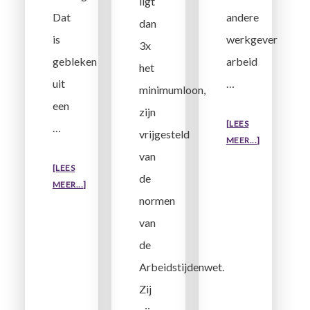
ligt
andere
Dat
dan
werkgever
is
3x
arbeid
gebleken
het
…
uit
minimumloon,
een
zijn
[LEES
…
vrijgesteld
OVERVERPL
MEER...]
van
MELDEN
[LEES
TWEEDE
de
OVEROVERTREDING
MEER...]
DIENSTVER
normen
ATW
JONGE
van
MAALTIJDBEZORGERS
de
Arbeidstijdenwet.
Zij