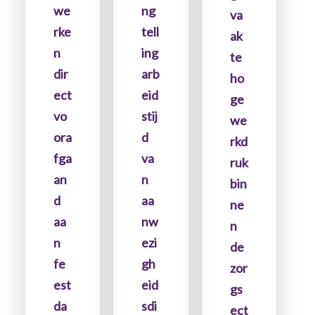
ng
we
va
tell
rke
ak
ing
n
te
arb
dir
ho
eid
ect
ge
stij
vo
we
d
ora
rkd
va
fga
ruk
n
an
bin
aa
d
ne
nw
aa
n
ezi
n
de
gh
fe
zor
eid
est
gs
sdi
da
ect