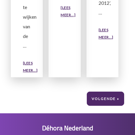
2012’,
te
[LEES
…
OVERWIJZIGING
MEER...]
wijken
TELLING
van
ARBEIDSTIJD
[LEES
de
VAN
OVERNOG
MEER...]
AANWEZIGHEIDSDIENSTEN
VAAK
…
TE
HOGE
[LEES
WERKDRUK
OVEROVERWERKEN
MEER...]
BINNEN
DIRECT
DE
VOORAFGAAND
ZORGSECT
AAN
VOLGENDE »
FEESTDAGEN
TOEGESTAAN!
Footer
Déhora Nederland