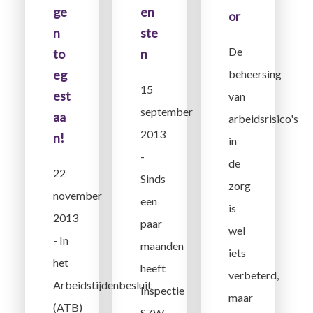
en
ge
or
ste
n
De
n
to
beheersing
eg
15
est
van
september
aa
arbeidsrisico's
2013
n!
in
-
de
22
Sinds
zorg
november
een
is
2013
paar
wel
- In
maanden
iets
het
heeft
verbeterd,
Arbeidstijdenbesluit
Inspectie
maar
(ATB)
SZW