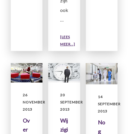
zijn
ook
…
[LEES
OVERVRIJSTELLING
MEER...]
ARBEIDSTIJDENWET
(ATW):
WAT
IS
DE
MINIMUM
LOONGRENS?
20
26
14
SEPTEMBER
NOVEMBER
SEPTEMBER
2013
2013
2013
Wij
Ov
No
zigi
er
g