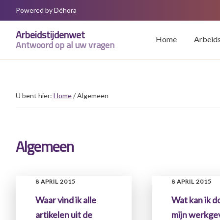
Door
Spring
Spring
Powered by Déhora
naar
naar
naar
Arbeidstijdenwet
de
de
de
Home
Arbeids
Antwoord op al uw vragen
hoofd
eerste
voettekst
inhoud
sidebar
U bent hier:
Home
/
Algemeen
Algemeen
8 APRIL 2015
8 APRIL 2015
Waar vind ik alle
Wat kan ik d
artikelen uit de
mijn werkgev