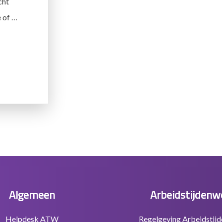
cht
e of …
VERWAT
GELT
E
BEIDSTIJDENWET?
Algemeen
Arbeidstijdenw
Helpdesk ATW
Regelgeving Arbeidstij