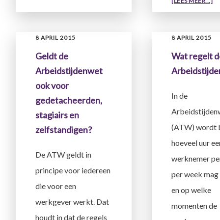
O
[LEES MEER...]
ALLE
K
ARTIKELEN
IK
UIT
D
8 APRIL 2015
8 APRIL 2015
DE
AL
“WERKTIJDENWET”?
Geldt de
Wat regelt 
MI
Arbeidstijdenwet
Arbeidstijd
W
ZI
ook voor
In de
NI
gedetacheerden,
A
Arbeidstijden
stagiairs en
D
(ATW) wordt 
zelfstandigen?
AR
hoeveel uur ee
H
De ATW geldt in
werknemer pe
principe voor iedereen
per week mag
die voor een
en op welke
werkgever werkt. Dat
momenten de
houdt in dat de regels