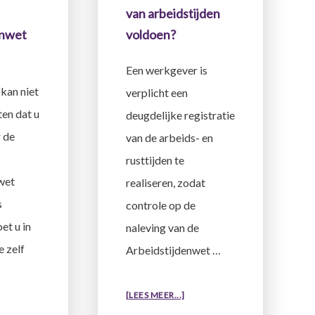
van arbeidstijden
enwet
voldoen?
Een werkgever is
kan niet
verplicht een
en dat u
deugdelijke registratie
 de
van de arbeids- en
rusttijden te
wet
realiseren, zodat
s
controle op de
t u in
naleving van de
e zelf
Arbeidstijdenwet …
OVERAAN
[LEES MEER...]
WELKE