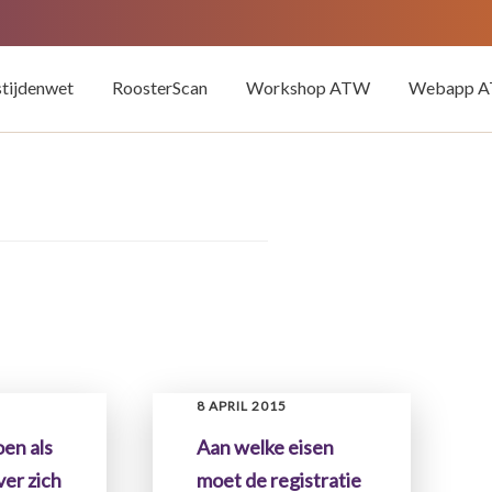
tijdenwet
RoosterScan
Workshop ATW
Webapp AT
8 APRIL 2015
oen als
Aan welke eisen
er zich
moet de registratie