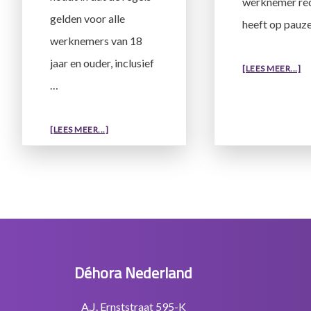
werknemer re
gelden voor alle
heeft op pauz
werknemers van 18
jaar en ouder, inclusief
O
[LEES MEER...]
…
RE
D
AR
OVERGELDT
[LEES MEER...]
DE
ARBEIDSTIJDENWET
OOK
VOOR
GEDETACHEERDEN,
Footer
STAGIAIRS
EN
ZELFSTANDIGEN?
Déhora Nederland
A.J. Ernststraat 595-K