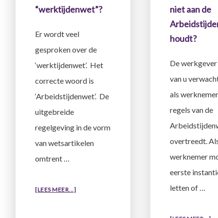
“werktijdenwet”?
niet aan de
Arbeidstijd
Er wordt veel
houdt?
gesproken over de
De werkgever 
‘werktijdenwet’. Het
van u verwacht
correcte woord is
als werknemer
‘Arbeidstijdenwet’. De
regels van de
uitgebreide
Arbeidstijden
regelgeving in de vorm
overtreedt. Al
van wetsartikelen
werknemer moe
omtrent …
eerste instanti
letten of …
OVERWAAR
[LEES MEER...]
VIND
IK