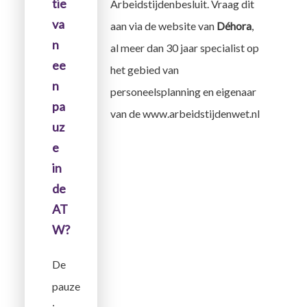
tie
Arbeidstijdenbesluit. Vraag dit
va
aan via de website van
Déhora
,
n
al meer dan 30 jaar specialist op
ee
het gebied van
n
personeelsplanning en eigenaar
pa
van de www.arbeidstijdenwet.nl
uz
e
in
de
AT
W?
De
pauze