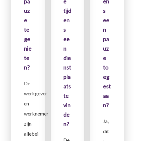
pa
e
en
uz
tijd
s
e
en
ee
te
s
n
ge
ee
pa
nie
n
uz
te
die
e
n?
nst
to
pla
eg
De
ats
est
werkgever
te
aa
en
vin
n?
werknemer
de
Ja,
zijn
n?
dit
allebei
De