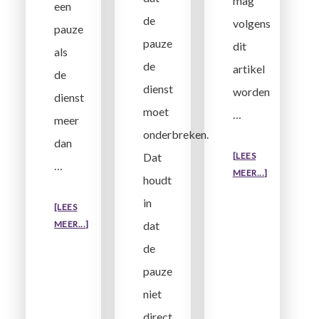
mag
een
de
volgens
pauze
pauze
dit
als
de
artikel
de
dienst
worden
dienst
moet
…
meer
onderbreken.
dan
Dat
[LEES
…
OVERZIJN
MEER...]
houdt
OPROEPEN
in
(CONSIGNAT
[LEES
OVERBEN
TIJDENS
MEER...]
dat
IK
EEN
de
ALS
PAUZE
pauze
WERKNEMER
TOEGESTAA
VERPLICHT
niet
EEN
direct