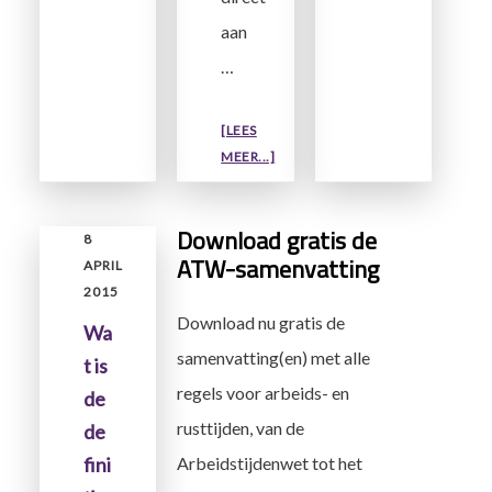
PAUZE
aan
TE
GENIETEN?
…
[LEES
OVEROP
MEER...]
WELK
TIJDSTIP
Download gratis de
DIENT
8
ATW-samenvatting
EEN
APRIL
PAUZE
2015
TIJDENS
Download nu gratis de
Wa
EEN
samenvatting(en) met alle
t is
DIENST
regels voor arbeids- en
PLAATS
de
TE
rusttijden, van de
de
VINDEN?
fini
Arbeidstijdenwet tot het