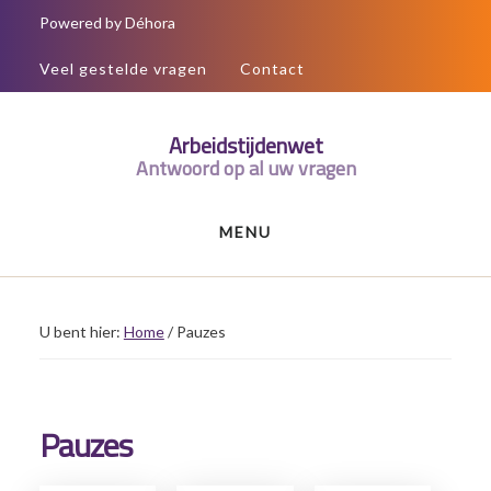
Door
Spring
Spring
Powered by Déhora
naar
naar
naar
Veel gestelde vragen
Contact
de
de
de
hoofd
eerste
voettekst
Arbeidstijdenwet
inhoud
sidebar
Antwoord op al uw vragen
MENU
U bent hier:
Home
/
Pauzes
Pauzes