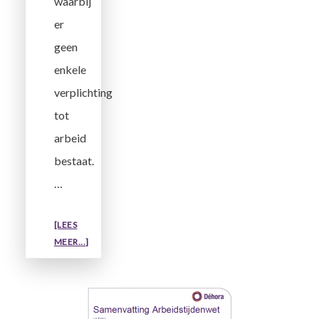
waarbij
er
geen
enkele
verplichting
tot
arbeid
bestaat.
…
[LEES
OVERWAT
MEER...]
IS
DE
DEFINITIE
VAN