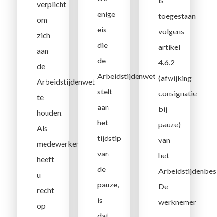
is
verplicht
enige
toegestaan
om
eis
volgens
zich
die
artikel
aan
de
4.6:2
de
Arbeidstijdenwet
(afwijking
Arbeidstijdenwet
stelt
consignatie
te
aan
bij
houden.
het
pauze)
Als
tijdstip
van
medewerker
van
het
heeft
de
Arbeidstijdenbesl
u
pauze,
De
recht
is
werknemer
op
dat