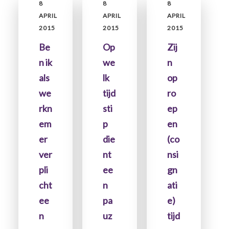
Primaire
8
8
8
Sidebar
APRIL
APRIL
APRIL
2015
2015
2015
Be
Op
Zij
n ik
we
n
als
lk
op
we
tijd
ro
rkn
sti
ep
em
p
en
er
die
(co
ver
nt
nsi
pli
ee
gn
cht
n
ati
ee
pa
e)
n
uz
tijd