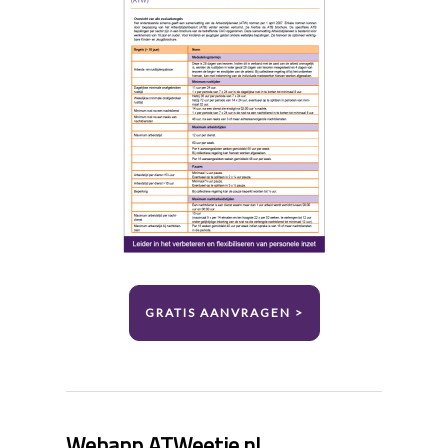
EEN
PAUZE
IN
DE
ATW?
GRATIS AANVRAGEN >
Webapp ATWeetje.nl